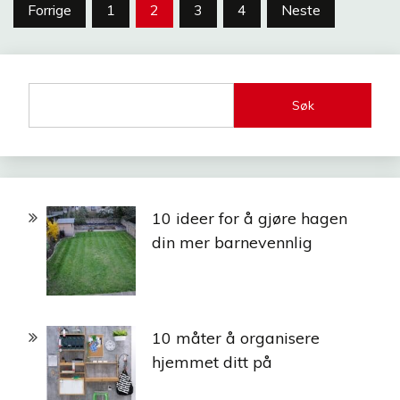
Sidepaginering
Forrige
1
2
3
4
Neste
Søk
10 ideer for å gjøre hagen
din mer barnevennlig
10 måter å organisere
hjemmet ditt på