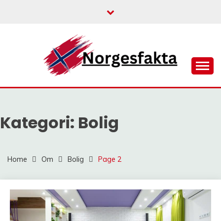
Skip
to
content
NORGESFAKTA
Kategori:
Bolig
Home
Om
Bolig
Page 2