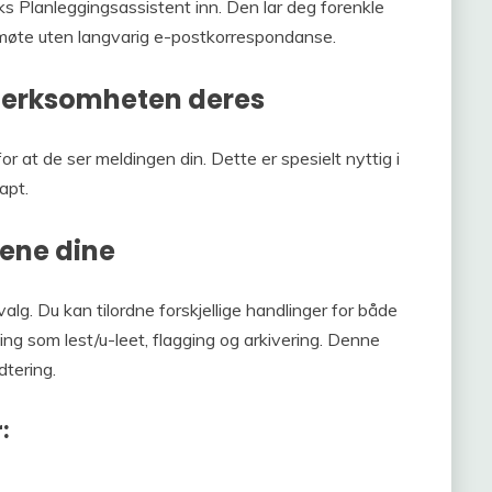
s Planleggingsassistent inn. Den lar deg forenkle
 møte uten langvarig e-postkorrespondanse.
pmerksomheten deres
r at de ser meldingen din. Dette er spesielt nyttig i
apt.
vene dine
valg. Du kan tilordne forskjellige handlinger for både
king som lest/u-leet, flagging og arkivering. Denne
dtering.
: