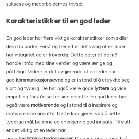
suksess og medarbeidernes trivsel.
Karakteristikker til en god leder
En god leder har flere viktige karakteristikker som skiller
dem fra andre. Først og fremst er det viktig at en leder
har
integritet
og er
troverdig
. Dette betyr at de må
handle i tråd med sine verdier og være ærlige og
pålitelige. Videre er det avgjørende at en leder har
god
kommunikasjonsevne
og er i stand til å uttrykke seg
klart og tydelig. De bør også være gode
lyttere
og vise
empati og forståelse for sine ansatte. En god leder bør
også være
motiverende
og i stand til å inspirere og
motivere sine ansatte. Dette kan gjøres ved å sette
tydelige mål, belønne og anerkjenne god innsats. Til slutt
er det viktig at en leder har
gode
beslutningstakingsevner
. De bør være i stand til å