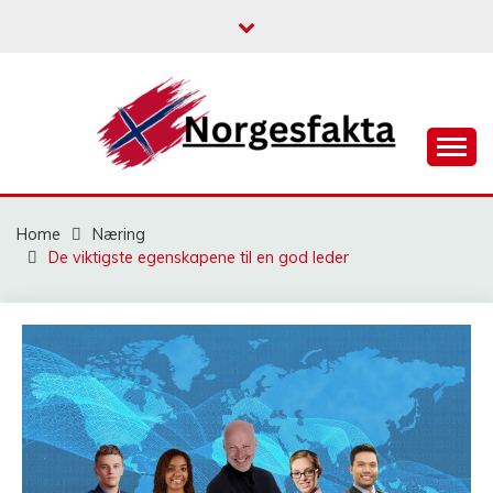
Skip
to
content
NORGESFAKTA
Home
Næring
De viktigste egenskapene til en god leder