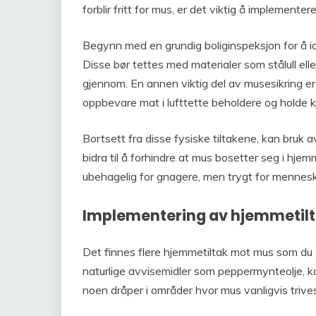
forblir fritt for mus, er det viktig å implemente
Begynn med en grundig boliginspeksjon for å id
Disse bør tettes med materialer som stålull el
gjennom. En annen viktig del av musesikring er
oppbevare mat i lufttette beholdere og holde kj
Bortsett fra disse fysiske tiltakene, kan bruk 
bidra til å forhindre at mus bosetter seg i hje
ubehagelig for gnagere, men trygt for mennesk
Implementering av hjemmetil
Det finnes flere hjemmetiltak mot mus som du
naturlige avvisemidler som peppermynteolje, k
noen dråper i områder hvor mus vanligvis trives