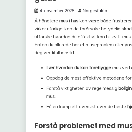
4. november 2025
Norgesfakta
Å håndtere
mus i hus
kan være både frustrere
virker ufarlige, kan de forårsake betydelig ska
utforske hvordan du effektivt kan bli kvitt mus
Enten du allerede har et museproblem eller ønsk
deg verdifull innsikt.
Lær hvordan du kan forebygge
mus ved å
Oppdag de mest effektive metodene fo
Forstå viktigheten av regelmessig
boligi
mus.
Få en komplett oversikt over de beste
hj
Forstå problemet med mus