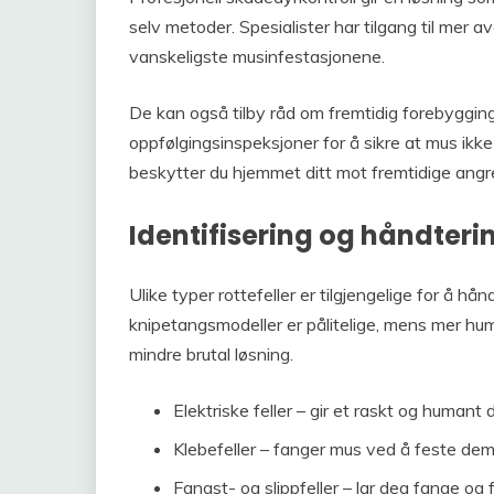
selv metoder. Spesialister har tilgang til mer 
vanskeligste musinfestasjonene.
De kan også tilby råd om fremtidig forebyggin
oppfølgingsinspeksjoner for å sikre at mus ikke 
beskytter du hjemmet ditt mot fremtidige angre
Identifisering og håndterin
Ulike typer rottefeller er tilgjengelige for å hå
knipetangsmodeller er pålitelige, mens mer huma
mindre brutal løsning.
Elektriske feller – gir et raskt og humant 
Klebefeller – fanger mus ved å feste dem 
Fangst- og slippfeller – lar deg fange og