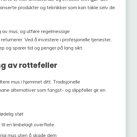
avanserte produkter og teknikker som kan takle selv de
g av mus, og utføre regelmessige
returnerer. Ved å investere i profesjonelle tjenester,
p og sparer tid og penger på lang sikt.
g av rottefeller
ndtere mus i hjemmet ditt. Tradisjonelle
ne alternativer som fangst- og slippfeller gir en
dødelig støt
til en limbelagt overflate
 frigi mus uten å skade dem