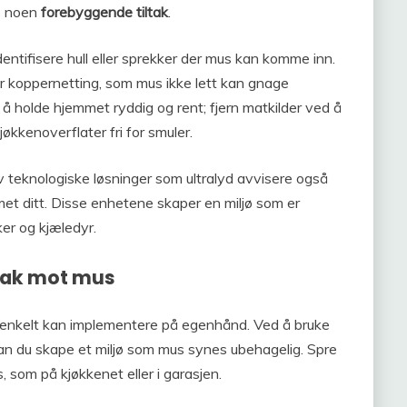
re noen
forebyggende tiltak
.
entifisere hull eller sprekker der mus kan komme inn.
ler koppernetting, som mus ikke lett kan gnage
 å holde hjemmet ryddig og rent; fjern matkilder ved å
økkenoverflater fri for smuler.
av teknologiske løsninger som ultralyd avvisere også
mmet ditt. Disse enhetene skaper en miljø som er
er og kjæledyr.
tak mot mus
 enkelt kan implementere på egenhånd. Ved å bruke
an du skape et miljø som mus synes ubehagelig. Spre
, som på kjøkkenet eller i garasjen.