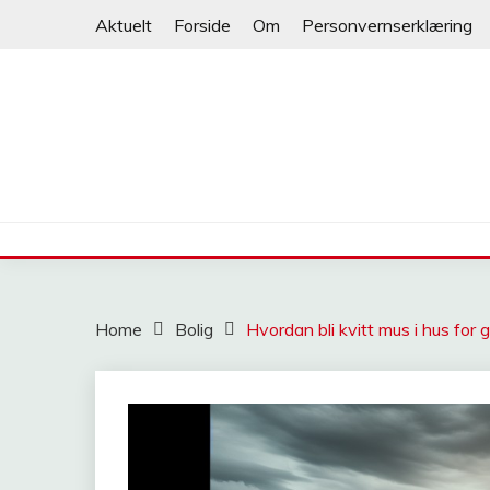
Skip
Aktuelt
Forside
Om
Personvernserklæring
to
content
NORGESFAKTA
Home
Bolig
Hvordan bli kvitt mus i hus for