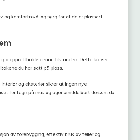
ov og komfortnivå, og sørg for at de er plassert
jem
tig å opprettholde denne tilstanden. Dette krever
iltakene du har satt på plass.
nteriør og eksteriør sikrer at ingen nye
uset for tegn på mus og ager umiddelbart dersom du
sjon av forebygging, effektiv bruk av feller og