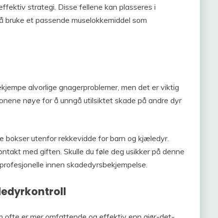
effektiv strategi. Disse fellene kan plasseres i
r å bruke et passende muselokkemiddel som
kjempe alvorlige gnagerproblemer, men det er viktig
ksjonene nøye for å unngå utilsiktet skade på andre dyr
kre bokser utenfor rekkevidde for barn og kjæledyr.
kontakt med giften. Skulle du føle deg usikker på denne
ra profesjonelle innen skadedyrsbekjempelse.
dedyrkontroll
om ofte er mer omfattende og effektiv enn gjør-det-