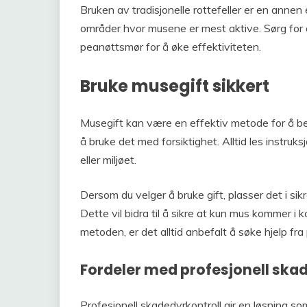
Bruken av tradisjonelle rottefeller er en annen 
områder hvor musene er mest aktive. Sørg fo
peanøttsmør for å øke effektiviteten.
Bruke musegift sikkert
Musegift kan være en effektiv metode for å be
å bruke det med forsiktighet. Alltid les instru
eller miljøet.
Dersom du velger å bruke gift, plasser det i si
Dette vil bidra til å sikre at kun mus kommer i 
metoden, er det alltid anbefalt å søke hjelp f
Fordeler med profesjonell ska
Profesjonell skadedyrkontroll gir en løsning s