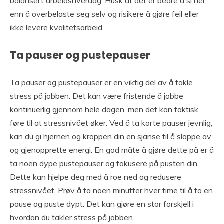
balansert arbeidshverdag. Husk at det er bedre å si nei
enn å overbelaste seg selv og risikere å gjøre feil eller
ikke levere kvalitetsarbeid.
Ta pauser og pustepauser
Ta pauser og pustepauser er en viktig del av å takle
stress på jobben. Det kan være fristende å jobbe
kontinuerlig gjennom hele dagen, men det kan faktisk
føre til at stressnivået øker. Ved å ta korte pauser jevnlig,
kan du gi hjernen og kroppen din en sjanse til å slappe av
og gjenopprette energi. En god måte å gjøre dette på er å
ta noen dype pustepauser og fokusere på pusten din.
Dette kan hjelpe deg med å roe ned og redusere
stressnivået. Prøv å ta noen minutter hver time til å ta en
pause og puste dypt. Det kan gjøre en stor forskjell i
hvordan du takler stress på jobben.