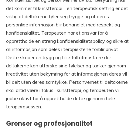
Konfidensialitet og personvern er av stor betydning når
det kommer til kunstterapi. I en terapeutisk setting er det
viktig at deltakerne føler seg trygge og at deres
personlige informasjon blir behandlet med respekt og
konfidensialitet. Terapeuten har et ansvar for å
opprettholde en streng konfidensialitetspolicy og sikre at
all informasjon som deles i terapiøktene forblir privat.
Dette skaper en trygg og tillitsfull atmosfære der
deltakerne kan utforske sine følelser og tanker gjennom
kreativitet uten bekymring for at informasjonen deres vil
bli delt uten deres samtykke. Personvernet til deltakerne
skal alltid være i fokus i kunstterapi, og terapeuten vil
jobbe aktivt for å opprettholde dette gjennom hele
terapiprosessen.
Grenser og profesjonalitet