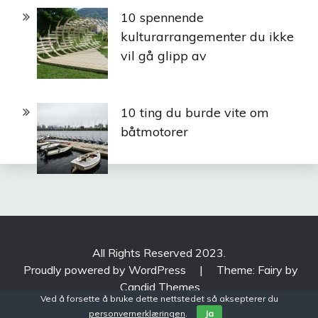
10 spennende
kulturarrangementer du ikke
vil gå glipp av
10 ting du burde vite om
båtmotorer
All Rights Reserved 2023.
Proudly powered by WordPress
|
Theme: Fairy by
Candid Themes
.
Ved å forsette å bruke dette nettstedet så aksepterer du
personvernerklæringen
.
Ja