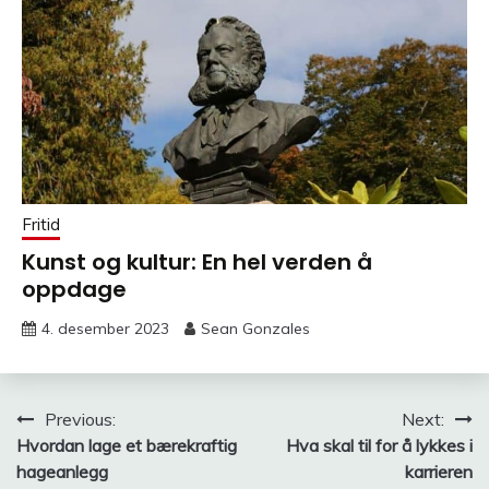
Fritid
Kunst og kultur: En hel verden å
oppdage
4. desember 2023
Sean Gonzales
Innleggsnavigasjon
Previous:
Next:
Hvordan lage et bærekraftig
Hva skal til for å lykkes i
hageanlegg
karrieren