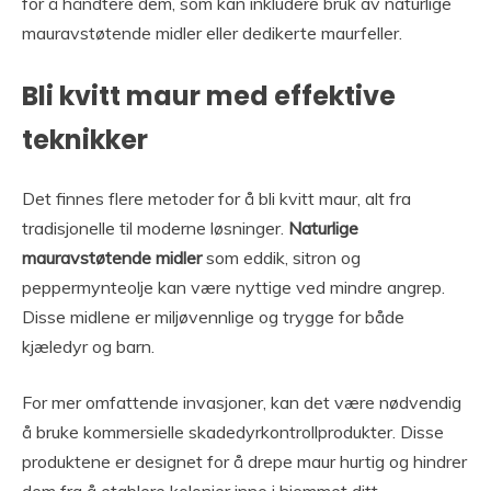
for å håndtere dem, som kan inkludere bruk av naturlige
mauravstøtende midler eller dedikerte maurfeller.
Bli kvitt maur med effektive
teknikker
Det finnes flere metoder for å bli kvitt maur, alt fra
tradisjonelle til moderne løsninger.
Naturlige
mauravstøtende midler
som eddik, sitron og
peppermynteolje kan være nyttige ved mindre angrep.
Disse midlene er miljøvennlige og trygge for både
kjæledyr og barn.
For mer omfattende invasjoner, kan det være nødvendig
å bruke kommersielle skadedyrkontrollprodukter. Disse
produktene er designet for å drepe maur hurtig og hindrer
dem fra å etablere kolonier inne i hjemmet ditt.