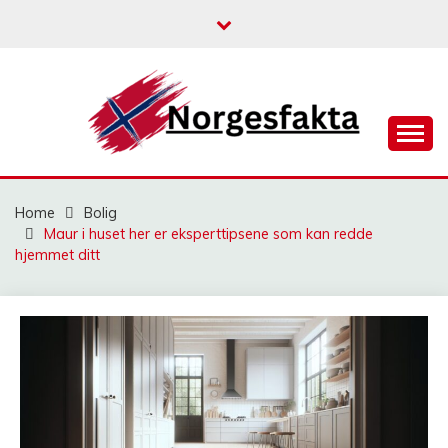
Skip
to
content
NORGESFAKTA
Home
Bolig
Maur i huset her er eksperttipsene som kan redde
hjemmet ditt