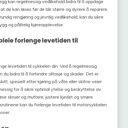
llegg kan regelmessig vedlikehold bidra til å oppdage
ik at de kan løses før de blir større og dyrere å reparere.
ndig rengjøring og jevnlig vedlikehold, kan du sikre
ygg og pålitelig kjøreopplevelse.
ie forlenge levetiden til
nge levetiden til sykkelen din. Ved å regelmessig
du bidra til å forhindre slitasje og skader. Det er
itt, spesielt etter kjøring på våte eller skitne veier.
lmessig for å sikre optimal ytelse og beskyttelse av
løse skruer og muttere, justere kjedet og smøre
dsrutinene kan du forlenge levetiden til motorsykkelen
mover.