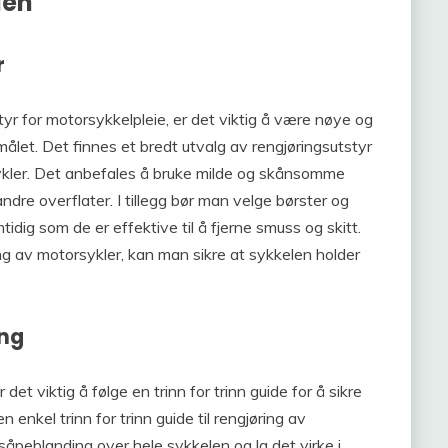
len
r
styr for motorsykkelpleie, er det viktig å være nøye og
ålet. Det finnes et bredt utvalg av rengjøringsutstyr
ykler. Det anbefales å bruke milde og skånsomme
ndre overflater. I tillegg bør man velge børster og
idig som de er effektive til å fjerne smuss og skitt.
ring av motorsykler, kan man sikre at sykkelen holder
ing
det viktig å følge en trinn for trinn guide for å sikre
en enkel trinn for trinn guide til rengjøring av
såpeblanding over hele sykkelen og la det virke i