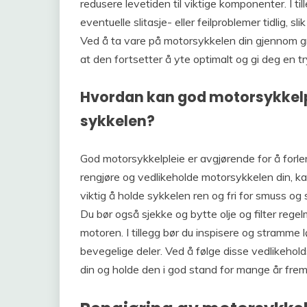
redusere levetiden til viktige komponenter. I ti
eventuelle slitasje- eller feilproblemer tidlig, sl
Ved å ta vare på motorsykkelen din gjennom gru
at den fortsetter å yte optimalt og gi deg en tr
Hvordan kan god motorsykkelple
sykkelen?
God motorsykkelpleie er avgjørende for å forle
rengjøre og vedlikeholde motorsykkelen din, kan 
viktig å holde sykkelen ren og fri for smuss og sk
Du bør også sjekke og bytte olje og filter rege
motoren. I tillegg bør du inspisere og stramme 
bevegelige deler. Ved å følge disse vedlikehol
din og holde den i god stand for mange år fre