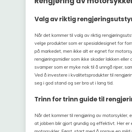
Rengjøring av motorsykke
Valg av riktig rengjøringsutsty
Når det kommer til valg av riktig rengjøringsut
velge produkter som er spesialdesignet for form
på markedet, men ikke alt er egnet for motors
rengjøringsmidler som ikke skader lakken eller a
svamper som er myke nok til å unngå riper, samt
Ved å investere i kvalitetsprodukter til rengjø
seg i god stand og ser bra ut i lang tid.
Trinn for trinn guide til rengjør
Når det kommer til rengjøring av motorsykler, er 
at jobben blir gjort grundig og effektivt. Her er 
motorsykler. Først, start med å spraye en mild 