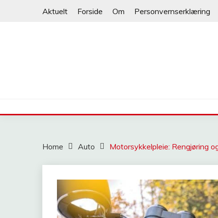
Skip
Aktuelt
Forside
Om
Personvernserklæring
to
content
NORGESFAKTA
Home
Auto
Motorsykkelpleie: Rengjøring o