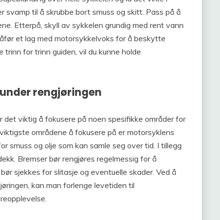
er svamp til å skrubbe bort smuss og skitt. Pass på å
dene. Etterpå, skyll av sykkelen grundig med rent vann
, påfør et lag med motorsykkelvoks for å beskytte
 trinn for trinn guiden, vil du kunne holde
 under rengjøringen
r det viktig å fokusere på noen spesifikke områder for
de viktigste områdene å fokusere på er motorsyklens
for smuss og olje som kan samle seg over tid. I tillegg
dekk. Bremser bør rengjøres regelmessig for å
ør sjekkes for slitasje og eventuelle skader. Ved å
øringen, kan man forlenge levetiden til
øreopplevelse.