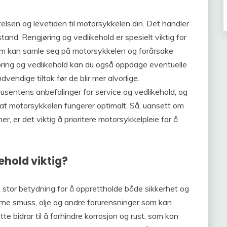
telsen og levetiden til motorsykkelen din. Det handler
and. Rengjøring og vedlikehold er spesielt viktig for
som kan samle seg på motorsykkelen og forårsake
jøring og vedlikehold kan du også oppdage eventuelle
nødvendige tiltak før de blir mer alvorlige.
usentens anbefalinger for service og vedlikehold, og
e at motorsykkelen fungerer optimalt. Så, uansett om
r, er det viktig å prioritere motorsykkelpleie for å
ehold viktig?
 stor betydning for å opprettholde både sikkerhet og
erne smuss, olje og andre forurensninger som kan
 bidrar til å forhindre korrosjon og rust, som kan