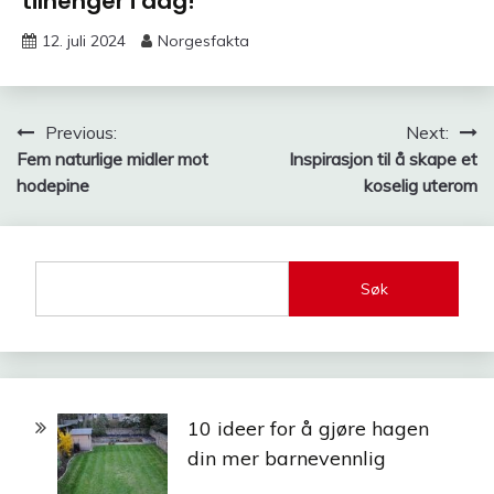
tilhenger i dag!
12. juli 2024
Norgesfakta
Innleggsnavigasjon
Previous:
Next:
Fem naturlige midler mot
Inspirasjon til å skape et
hodepine
koselig uterom
Søk
10 ideer for å gjøre hagen
din mer barnevennlig