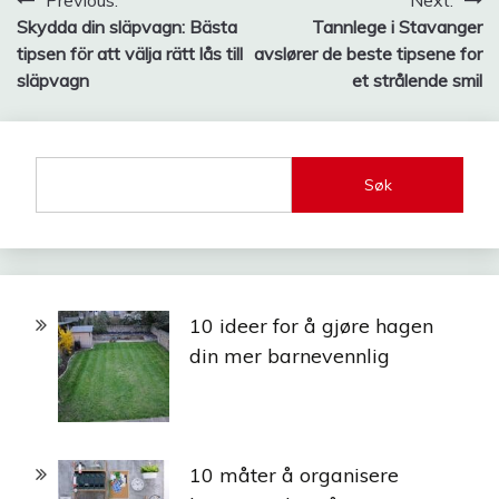
Innleggsnavigasjon
Previous:
Next:
Skydda din släpvagn: Bästa
Tannlege i Stavanger
tipsen för att välja rätt lås till
avslører de beste tipsene for
släpvagn
et strålende smil
Søk
10 ideer for å gjøre hagen
din mer barnevennlig
10 måter å organisere