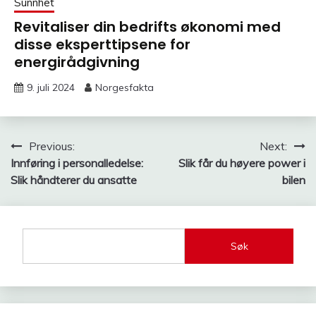
Sunnhet
Revitaliser din bedrifts økonomi med
disse eksperttipsene for
energirådgivning
9. juli 2024
Norgesfakta
Innleggsnavigasjon
Previous:
Next:
Innføring i personalledelse:
Slik får du høyere power i
Slik håndterer du ansatte
bilen
Søk