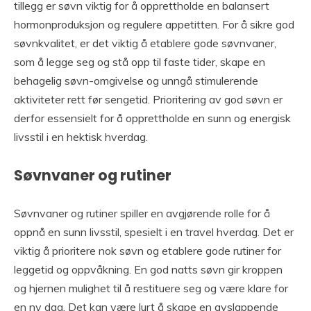
tillegg er søvn viktig for å opprettholde en balansert
hormonproduksjon og regulere appetitten. For å sikre god
søvnkvalitet, er det viktig å etablere gode søvnvaner,
som å legge seg og stå opp til faste tider, skape en
behagelig søvn-omgivelse og unngå stimulerende
aktiviteter rett før sengetid. Prioritering av god søvn er
derfor essensielt for å opprettholde en sunn og energisk
livsstil i en hektisk hverdag.
Søvnvaner og rutiner
Søvnvaner og rutiner spiller en avgjørende rolle for å
oppnå en sunn livsstil, spesielt i en travel hverdag. Det er
viktig å prioritere nok søvn og etablere gode rutiner for
leggetid og oppvåkning. En god natts søvn gir kroppen
og hjernen mulighet til å restituere seg og være klare for
en ny dag. Det kan være lurt å skape en avslappende